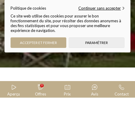
Droits Relatifs à la
Politique de cookies
Continuer sans accepter
Protection de votre
Ce site web utilise des cookies pour assurer le bon
fonctionnement du site, pour récolter des données anonymes à
des fins statistiques et pour vous proposer une meilleure
Vie Privée
expérience de navigation.
ACCEPTER ET FERMER
PARAMÉTRER
0
HOTEL SMART PREVIEW BY DIADAO
HOTEL SMART PREVIEW BY DIADAO
HOTEL SMART PREVIEW BY DIADAO
HOTEL SMART PREVIEW BY DIADAO
HOTEL SMART PREVIEW BY DIADAO
Aperçu
Offres
Prix
Avis
Contact
SÉJOUR
TABLE
SOIN
EVÈNEMENT
TYPE*
PERSONNES*
Site officiel
Booking
Expedia
ARRIVÉE
DÉPART
7
8
Château de la Commanderie
17 Avenue d'Echirolles
Prix
RÉSERVER
NOM & PRÉNOM*
Aucune
38320 EYBENS (Grenoble) France